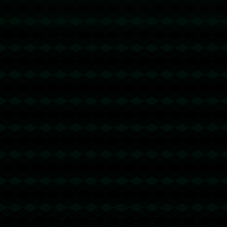
不止这一场比赛，整个赛季数据表明，太阳队的**防守效率
排名从联盟中下游跃升至前十**。杜兰特场均送出1.5封
盖，比尔限制对手命中率的表现高于联盟平均水准，而布克
在一对一防守中的失分显著下降。这些数据共同佐证了“团
队”的价值，也突显了布克在减少防守负担后更加全面的表
现。
### **布克的转型与未来空间**
显然，当顶级球员加入后，三人之间的化学反应不仅仅局限
于进攻端，还深刻影响了布克的防守表现。**从困境到突
破，这不仅是个人能力的展现，更是体系支撑下的优化**。
这种转型让布克与球队都看到了更多希望，其生涯评价也因
此逐渐变得更加全面。
在NBA这个球队至上的联盟里，个人能力固然重要，但如