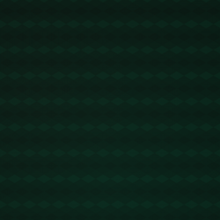
在篮球场上，进攻口径强大的球星往往光彩夺目，但防守能
力却是他们能否成为真正顶尖球员的关键一环。作为现役
NBA最具攻击力的得分后卫之一，德文·布克（Devin
Booker）一直备受关注。然而，防守一直是外界对他评价的
一个“短板”。本赛季，一些微妙的人员变动却使布克的防守
困境逐渐化解。三人齐聚的巧妙化学反应，不仅优化了球队