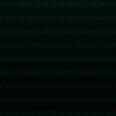
和大范围协防，尤其在关键时刻能影响对手的传球选择。
**这三人的齐聚，为布克“减压”效果显著**。杜兰特和比尔
在场时，布克再也不用独自扛起进攻大旗，而在防守端，他
的角色得到调整。他更多地负责中低强度的一对一防守，同
时利用他的速度追逐外线射手。减少消耗让布克变得更加高
效，甚至在关键时刻展现出了少有的防守激情。
### **案例：赛场表现如何印证三人合力的作用？**
以太阳队对阵雄鹿队的一场比赛为例，布克面对雄鹿队核心
球员克里斯·米德尔顿（Khris Middleton）的进攻。过去，这
种单防会让布克暴露问题，但在杜兰特协防威慑与比尔的及
时补位帮助下，布克能够更专注于干扰对手出手。多次成功
的防守回合显示出，他在新的体系中不再是防守端的“弱
环”。