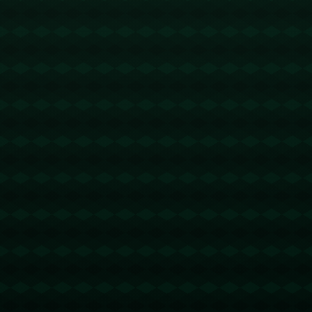
本赛季，太阳队通过引进两位优秀的防守型球员——凯文·
杜兰特（Kevin Durant）和布拉德利·比尔（Bradley Beal），
这支队伍在攻防两端都取得了平衡。杜兰特不仅是一位顶尖
得分手，更是一名高水平防守者。他的护筐、协防能力为球
队提供了硬度与高度。而布拉德利·比尔同样擅长无球盯防