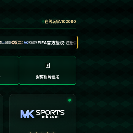
首页
关于我们
产品中心
新闻中心
联系方式