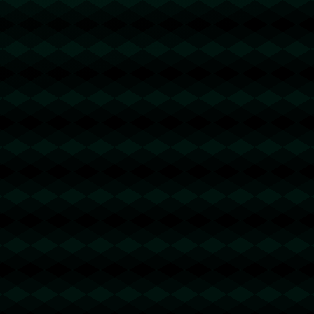
对自我保护的认知；其次，球队管理层需要在比赛安排上更科
减少了疲劳伤病的发生。
康之间的矛盾永远值得关注，让铁人精神在无悔奉献的同时，