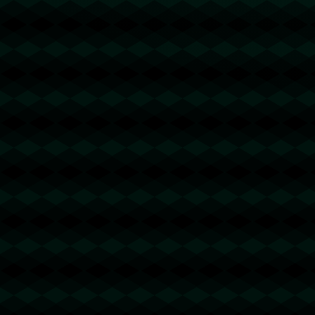
这名铁人球员的故事无疑让人敬佩，但也同样发人深省。*
学合理，为队员提供更加完善的医疗保障体系。比如，NB
总之，这位“铁人”的事件不仅令我们感慨其职业精神，更
也能更健康、安全地延续下去！
三人齊聚一堂 布克的防守困境隨之消散.
曼聯0-3紐卡斯爾無緣聯賽杯八強 加納喬、阿姆拉巴特失誤丟
3377体育在线