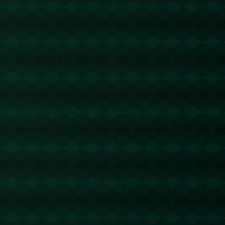
战68场太疲劳.
疲惫。近日，一则“铁人登臀部撞伤+崴脚拒下场”的新闻引
事值得所有人深思。
毅然决然地拒绝离开，为球队拼搏到最后一刻。**这样的坚