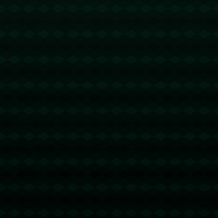
促进体育消费以及布局国际竞技体育，这些都体现了体育强
国梦的深远影响。在这样的背景下，体育不再是少数人关注
的事业，而是全民共享的健康与幸福的关键组成部分。
与此同时，中国运动员在国际舞台上的表现，展现了体育强
国梦与中国梦的交汇。无论是苏炳添的奥运百米赛场突破，
还是中国女足在亚洲杯上的逆境翻盘，**每一个胜利背后都
有国家意志的投入与支持，且在世界范围内展现了中国崛起
的新形象**。
### **奥运精神：激励民族复兴与未来发展**