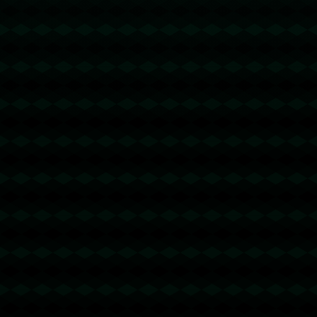
习总书记强调，体育不仅仅是赛场上的较量，更是民族精神
的延续与升华。奥运精神给予中国的是动力和希望，而体育
强国梦则是民族复兴的一个象征性目标。当前，中国正处于
实现全面小康社会、迈向社会主义现代化强国的关键阶段，
体育事业的蓬勃发展无疑是实现民族复兴的重要组成部分。
体育强国梦与中国梦紧密相连，昭示着**中华民族自强不息
的精神与逐梦未来的坚定信念**。从推广冰雪运动普及到提
升竞技体育水平，中国正以实际行动诠释习总书记的深刻思
想：以体育为载体，推动人民幸福和民族复兴。