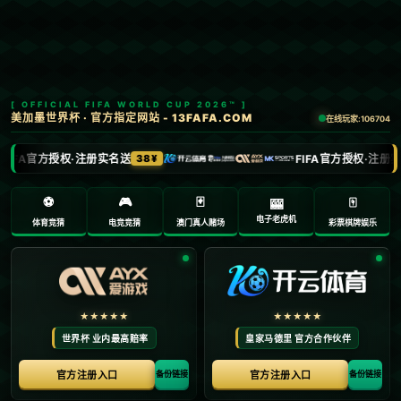
习总书记诠释“奥运精神”：体育强国梦与中国