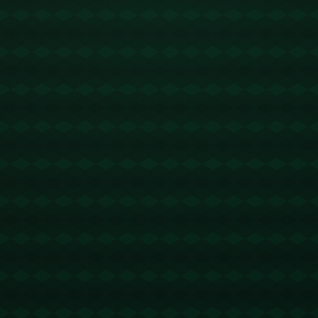
### **体育强国梦与中国梦：紧密交织**
体育强国梦，是中国梦的重要组成部分。习总书记指出，建
设体育强国不仅是提升国家软实力的重要举措，更是实现人
民幸福生活的必要条件。通过体育，我们能够提升国民健康
水平，丰富人民精神文化生活，同时在国际舞台上展现中国
的综合国力。