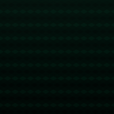
紧随其后的是巴塞罗那，夺冠概率为30%。近年来，*巴萨
在经历了阵痛之后，正逐步走向复兴。*他们通过青训体系
和精明的引援增强了球队的整体实力。贝莱林的回归以及莱
万多夫斯基的加盟，给了巴萨更多的战术选择和进攻火力。
同时，年轻一代如佩德里和法蒂的崛起，为球队增添了无限
的活力和可能性。
巴萨的复兴不仅体现在球场，也在于其财政状况的逐步好
转。俱乐部正逐步摆脱以往高昂的工资负担，通过合理的财
政管理和品牌运作，重新确立在欧洲足坛的地位。
**马德里竞技的挑战**
马德里竞技以20%的夺冠概率位列第三，这并不妨碍他们成
为冠军的有力竞争者。*在主教练西蒙尼的带领下，马竞始