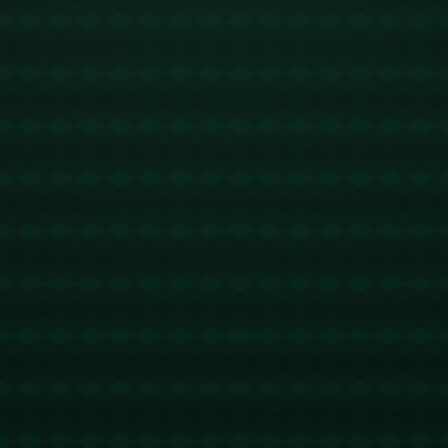
尽管埃德森自加盟曼城以来，一直表现稳定，并帮助球队赢
得多项荣誉，但近几季他的表现受到了一些质疑。尤其是在
一些关键比赛中的失误，使得球迷和管理层开始考虑是否需
要为球队寻找新的力量来提供稳固的后防保障。而**迪奥
戈-科斯塔**无疑是一个理想的选择，他的到来能够为曼城
带来更多的竞争，也有助于提升球队门将位置的整体水平。