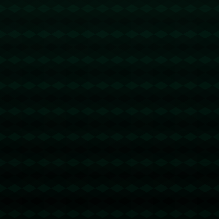
### 曼城未来的需求
曼城作为英超霸主，始终保持着对冠军的强烈追求。无论是
在国内联赛还是在欧冠赛场，每一个位置都需要具备顶级竞
争力。**引进迪奥戈-科斯塔**，不仅是对现有阵容的补
强，更是未雨绸缪，为未来打下坚实基础。