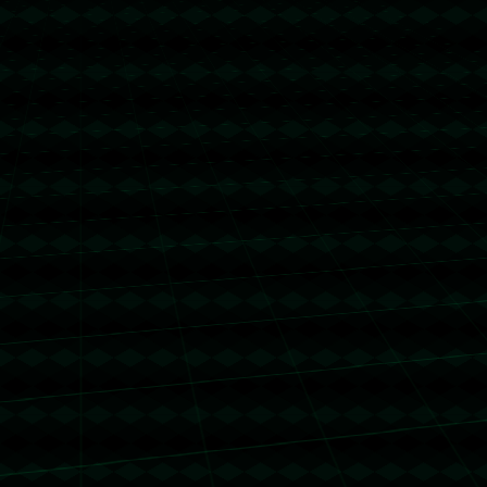
火箭胜森林狼！阿门伊森齐爆，史密斯完美复出，格林申京喜忧参半.
离队？媒体人透露广东外援情况 一人未参加训练 杜锋或做出选择.
3377体育在线
电话：0832-6236375
传真：0832-6236375
手机：15038960841
Q Q：642284487
邮箱：admin@okaodoor.com
地址：内蒙古自治区乌海市海南区巴音陶亥镇