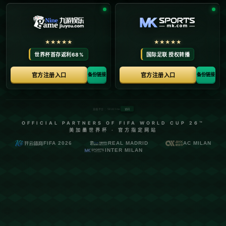
戈-科斯塔.
栏目：3377体育在线
发布时间：2026-08-07
**_法媒曝曼城有意波尔图门将迪奥戈-科斯塔：取代埃德森
的理想人选？_**
在国际足坛的转会市场上，优秀门将一直是各大豪门争抢的
目标。而目前在英超赛场上叱咤风云的曼城，近期将目光投
向了**波尔图门将迪奥戈-科斯塔**，法国媒体的报道引起
了广泛关注。据悉，曼城有意引进这位门将，甚至将其视为
现役主力门将埃德森的潜在替代者。
### 为什么选择迪奥戈-科斯塔？
迪奥戈-科斯塔在近几个赛季表现出色，成为葡萄牙联赛最
受关注的门将之一。其优秀的反应速度和稳定的发挥，使他
成为了波尔图后防线上不可或缺的一环。他不仅在**葡超联