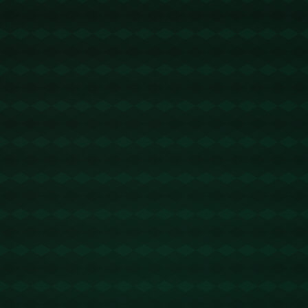
赛**中表现出色，在欧冠赛场上同样展现了出色的门线技术
和稳定心态。因此，迪奥戈-科斯塔的崛起受到了欧洲众多
豪门的关注，而曼城将目光锁定在他身上也并非偶然。
### 曼城为什么需要新门将？