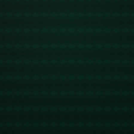
仅改善球队的基础设施，也为引入世界级球员创造了条件。
事实上，*引进顶尖球员*不仅直接提高球队的竞技水平，也
增强了俱乐部在全球市场的影响力。
为了实现计划中的目标，纽卡正致力于全面提升球队的综合
实力。首先，**大力投资于青训系统**。过去，多支成功的
俱乐部都展示了可持续发展的第一步是打造坚实的青训体
系，培养高素质的本土球员。这不仅有助于减轻转会市场的
压力，还增强了球队的战斗力和凝聚力。
**制定科学管理策略**
然而，单凭资金支持和明星球员的加入并不构成成功的全
部。纽卡斯尔显然意识到，现代足球的发展需要科学的管理
和制度支持。因此，“2030计划”中，俱乐部专注于提升管理
效率，优化运营模式。**新技术的应用**也是计划的一部
分，数据分析、战术模拟等手段将在未来几年中扮演关键角