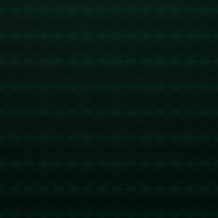
反观库里以及汤普森，作为**“水花兄弟”**的勇士队建队基
石，他们的表现长期以来配得上他们的薪资。库里不仅统治
了三分线，带来了NBA历史性的战术革命，其领导力更是
无可挑剔——他始终以团队为优先，仅在关键时刻挺身而
出。而汤普森，尽管历经伤病折磨，但他的防守能力和关键
时刻的大心脏表现仍无可替代。
相比之下，这位球员的表现和态度显得有些格格不入。**傲
慢的性格**不仅表现在薪资谈判中，更体现在与球队的合作
关系上。有消息透露，他在内部并不掩饰自己对顶薪合同的
渴望，甚至在私下对球队管理层施压，这种态度极有可能影
响更衣室氛围。
### **相似案例：勇士未来的警钟**
NBA历史中有许多类似的例子提醒了球队，不合理的合同