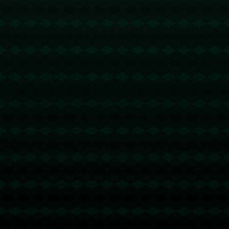
可能会导致长期隐患。例如，明尼苏达森林狼曾为了保留安
德鲁·威金斯而向其提供一份顶薪合同，尽管威金斯拥有潜
力，但其表现始终未能兑现与薪资相符的水平，导致森林狼
薪资空间被锁死多赛季，不得不接受重建的命运。
勇士队必须吸取类似的经验教训，**避免因不合理续约而陷
入被动**。像库里这样的明星球员，不仅是得分机器，更是
领导球队走向胜利的灵魂人物，而非所有球员都能扮演类似
的角色。
### **小结**
勇士队目前需要在“情感”与“实际”之间做出选择。续约的决
定不仅决定了球队的薪资状况，也将影响未来多个赛季的竞
争格局。希望勇士管理层能够在这种局面下做出最理性的选
择，不让这份备受争议的2亿美元合同成为未来的隐患。