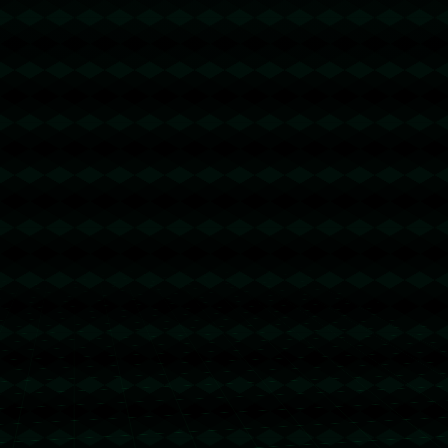
亚泰官方：球队今日结束首阶段冬训，大年初二在上海集结备战.
陈玘回归江苏队执教，多年坚持获认可.