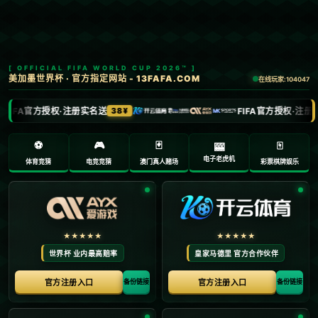
揭露勇士队最大毒瘤！场均15分索要2亿美元