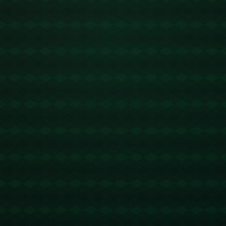
在本赛季的NBA比赛中，洛杉矶湖人队展现出了强大的实
力，尤其他们在常规赛末期的表现让人眼前一亮。随着季后
赛的临近，湖人队正处于一个**决胜阶段**，他们的优势不
可否认。接下来，如何赢得**分区冠军**以及与休斯顿火箭