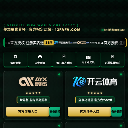
湖人决胜阶段！优势明显，接下来关键：分区