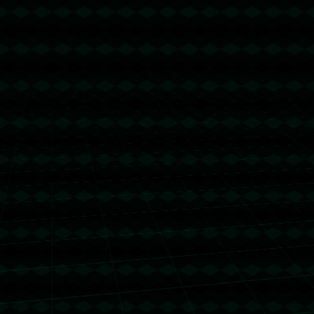
赛，并在战术和心理素质上做足准备，湖人将有望在季后赛
中走得更远。无论如何，湖人队在这个决胜阶段显然具备了
成为**NBA强队**的潜力与实力。
陈玘回归江苏队执教，多年坚持获认可.
晚上10点！中国女排传来最新消息：李盈莹再遭打击，球迷吐槽.
3377体育在线
电话：0832-6236375
传真：0832-6236375
手机：15038960841
Q Q：642284487
邮箱：admin@okaodoor.com
地址：内蒙古自治区乌海市海南区巴音陶亥镇