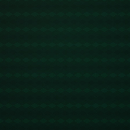
**什么是“被宣布足”？** 所谓的“被宣布足”，是指一些球员
在不明原因或未经过正式程序的情况下，被迫停止参赛或职
业生涯受到影响。_这一现象揭示了足球管理中某些制度的
不完善，以及潜在的权力滥用问题。_
**事件动态及影响：** 顾超作为一名出色的足球守门员，
其被卷入“被宣布足”事件对他的职业生涯产生了巨大影响。
在此事件爆发后，不少球迷和业内人士纷纷表示对顾超的支
持，并对事件的公正处理提出了质疑。中国足协随后不得不
介入调查，并承诺将会在调查结果公布后，采取措施保障球
员权益。