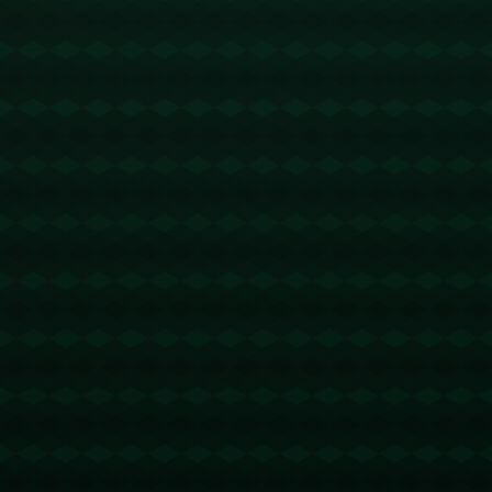
---
### **瑞典的頑強與烏克蘭的韌性：一場硬仗的背後意義**
瑞典在本場比賽中展現出了頑強的韌性，尤其是福斯貝里，
他的一次命中門框的射門差點改變比分走向。如果沒有球運
偏幫，瑞典甚至可能帶走勝利。然而，烏克蘭的表現更令人
讚嘆，除了技術層面的突破外，他們在精神層面上的不放棄
也起到了關鍵作用。
場上多次激烈的對抗顯示，比賽並非僅僅是技術的比拼，更
是體能與心理的雙重考驗。烏克蘭的防守球員斯特帕年科曾
因疲勞擦球脫手，但迅速恢復專注力，堵住了瑞典一次可能