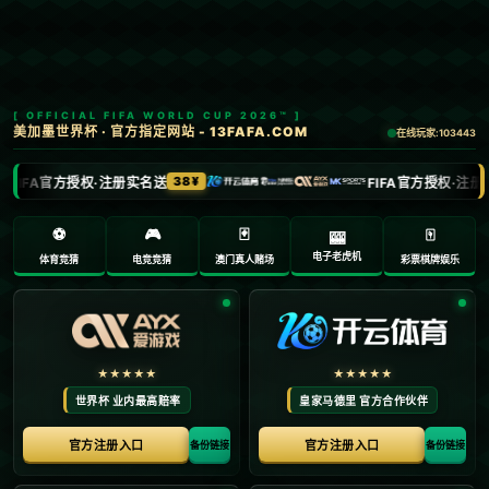
NBA常规赛：库里低调韦斯利难救主，勇士